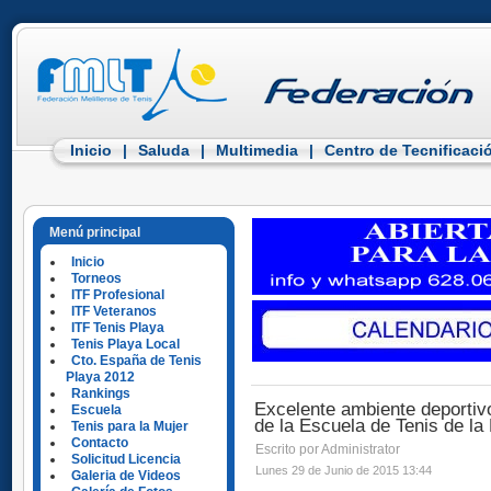
Inicio
|
Saluda
|
Multimedia
|
Centro de Tecnificaci
Menú principal
Inicio
Torneos
ITF Profesional
ITF Veteranos
ITF Tenis Playa
Tenis Playa Local
Cto. España de Tenis
Playa 2012
Rankings
Excelente ambiente deportivo
Escuela
de la Escuela de Tenis de la
Tenis para la Mujer
Contacto
Escrito por Administrator
Solicitud Licencia
Lunes 29 de Junio de 2015 13:44
Galeria de Videos