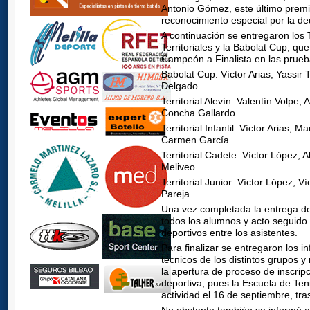
Antonio Gómez, este último premi
reconocimiento especial por la de
A continuación se entregaron los
Territoriales y la Babolat Cup, qu
Campeón a Finalista en las prueb
Babolat Cup: Víctor Arias, Yassir
Delgado
Territorial Alevín: Valentín Volpe
Concha Gallardo
Territorial Infantil: Víctor Arias,
Carmen García
Territorial Cadete: Víctor López, 
Meliveo
Territorial Junior: Víctor López, V
Pareja
Una vez completada la entrega de
todos los alumnos y acto seguido
deportivos entre los asistentes.
Para finalizar se entregaron los 
técnicos de los distintos grupos y
la apertura de proceso de inscri
deportiva, pues la Escuela de Teni
actividad el 16 de septiembre, tr