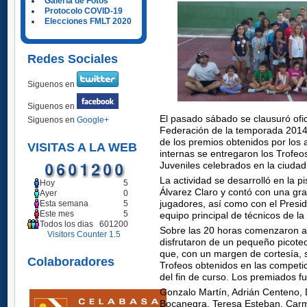
Galería de Fotos
Protocolo COVID-19
Elecciones FMLT 2020
Redes Sociales
Siguenos en
Siguenos en
El pasado sábado se clausuró ofic
Siguenos en
Google+
Federación de la temporada 2014
de los premios obtenidos por los
VISITAS A LA WEB
internas se entregaron los Trofeo
Juveniles celebrados en la ciudad
La actividad se desarrolló en la pi
Hoy
5
Álvarez Claro y contó con una gr
Ayer
0
Esta semana
5
jugadores, así como con el Preside
Este mes
5
equipo principal de técnicos de la
Todos los dias
601200
Sobre las 20 horas comenzaron a 
Visitors Counter 1.5
disfrutaron de un pequeño picot
que, con un margen de cortesía, 
Colaboradores
Trofeos obtenidos en las competi
del fin de curso. Los premiados f
Gonzalo Martín, Adrián Centeno, 
Bocanegra, Teresa Esteban, Carm