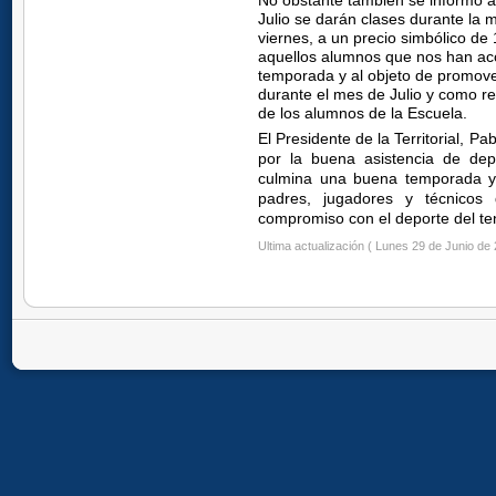
No obstante también se informó a
Julio se darán clases durante la 
viernes, a un precio simbólico de
aquellos alumnos que nos han aco
temporada y al objeto de promover
durante el mes de Julio y como re
de los alumnos de la Escuela.
El Presidente de la Territorial, P
por la buena asistencia de dep
culmina una buena temporada y
padres, jugadores y técnicos
compromiso con el deporte del te
Ultima actualización ( Lunes 29 de Junio de